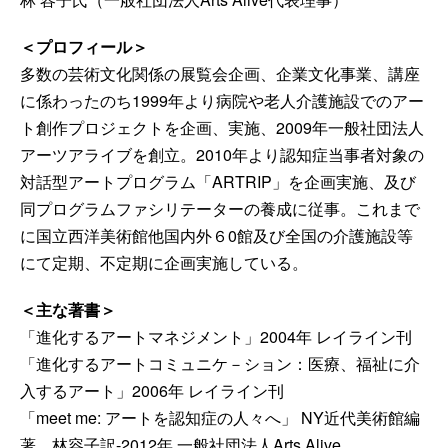
＜プロフィール＞
多数の芸術文化関係の展覧会企画、企業文化事業、講座
に係わったのち1999年より病院や老人介護施設でのアー
ト創作プロジェクトを企画、実施、2009年一般社団法人
アーツアライブを創立。2010年より認知症当事者対象の
対話型アートプログラム「ARTRIP」を企画実施、及び
同プログラムファシリテーターの養成に従事。これまで
に国立西洋美術館他国内外６0館及び全国の介護施設等
にて定期、不定期に企画実施している。
＜主な著書＞
「進化するアートマネジメント」2004年 レイライン刊
「進化するアートコミュニケ－ション：医療、福祉に介
入するアート」2006年 レイライン刊
「meet me: アートを認知症の人々へ」 NY近代美術館編
著、林容子訳-2012年 一般社団法人Arts Alive