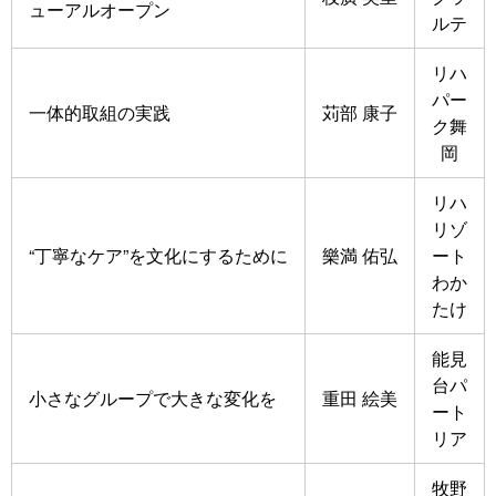
ューアルオープン
ルテ
リハ
パー
一体的取組の実践
苅部 康子
ク舞
岡
リハ
リゾ
“丁寧なケア”を文化にするために
樂満 佑弘
ート
わか
たけ
能見
台パ
小さなグループで大きな変化を
重田 絵美
ート
リア
牧野