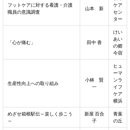
フットケアに対する看護・介護
ケア
山本 新
職員の意識調査
セン
ター
けい
あい
「心が痛む」
田中 香
の郷
今宿
ヒュ
ーマ
小林 賢
ンラ
生産性向上への取り組み
一
イフ
ケア
横浜
めざせ箱根駅伝～楽しく歩こう
新屋 百合
青葉
～
子
の丘