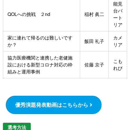
能見
台パ
QOLへの挑戦 ２nd
稲村 眞二
ート
リア
家に連れて帰るのは難しいです
カメ
飯田 礼子
か？
リア
協力医療機関と連携した老健施
こも
設における新型コロナ対応の枠
佐藤 京子
れび
組みと運用事例
優秀演題発表動画はこちらから
選考方法